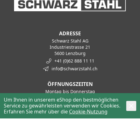
ADRESSE
Schwarz Stahl AG
Industriestrasse 21
5600 Lenzburg
+41 (0)62 888 11 11
info@schwarzstahl.ch
ÖFFNUNGSZEITEN
Montag bis Donnerstag
07:00–12:00 Uhr / 13:15–17:15 Uhr
Um Ihnen in unserem eShop den bestmöglichen
Service zu gewährleisten verwenden wir Cookies.
Freitag
Erfahren Sie mehr über die
Cookie-Nutzung
07:00–12:00 Uhr / 13:15–16:00 Uhr
KONTAKT
Haustechnik / Tiefbau
+41 62 888 11 50