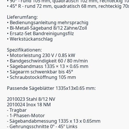
• 90° - rund 105 mm, quadratisch 102 mm, rechteckig 
• 45° R - rund 72 mm, quadratisch 68 mm, rechteckig 7
Lieferumfang:
• Bedienungsanleitung mehrsprachig
• Bi-Metall-Sägeband 8/12 Zähne/Zoll
• Ersatz-Set Bandreinigungsfilz
• Werkstückanschlag
Spezifikationen:
• Motorleistung 230 V / 0.85 kW
• Bandgeschwindigkeit 60 / 80 m/min
• Sägebandmass 1335 × 13 × 0.65 mm
• Sägearm schwenkbar bis 45°
• Schraubstocköffnung 105 mm
Passende Sägeblätter 1335x13x0.65 mm:
2010023 Stahl 8/12 NV
2010024 Inox 18 NM
- Tragbar
- 1-Phasen-Motor
- Sägebandabmessung 1335 x 13 x 0.65mm
- Gehrungsschnitte 0º - 45º Links