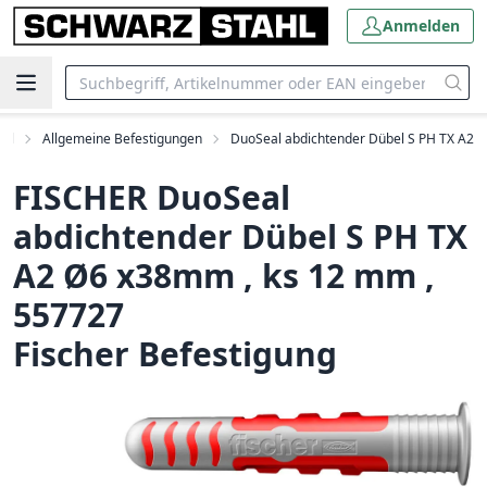
Anmelden
bel
Allgemeine Befestigungen
DuoSeal abdichtender Dübel S PH TX A2
FISCHER DuoSeal
abdichtender Dübel S PH TX
A2 Ø6 x38mm , ks 12 mm ,
557727
Fischer Befestigung