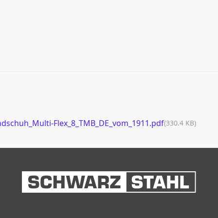
dschuh_Multi-Flex_8_TMB_DE_vom_1911.pdf
(330.4 KB)