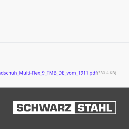
dschuh_Multi-Flex_9_TMB_DE_vom_1911.pdf
(330.4 KB)