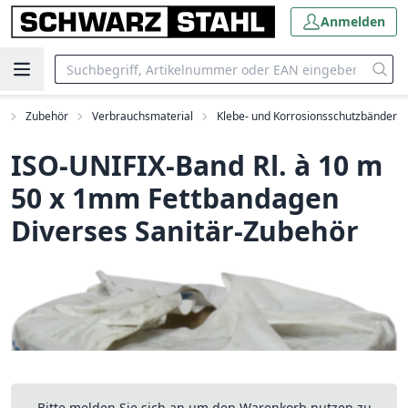
Anmelden
a
Zubehör
Verbrauchsmaterial
Klebe- und Korrosionsschutzbänder
ISO-UNIFIX-Band Rl. à 10 m
50 x 1mm Fettbandagen
Diverses Sanitär-Zubehör
Bitte melden Sie sich an um den Warenkorb nutzen zu