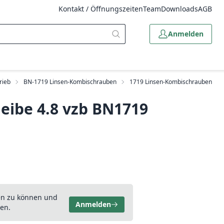
Kontakt / Öffnungszeiten
Team
Downloads
AGB
Anmelden
rieb
BN-1719 Linsen-Kombischrauben
1719 Linsen-Kombischrauben
heibe 4.8 vzb BN1719
en zu können und
Anmelden
en.