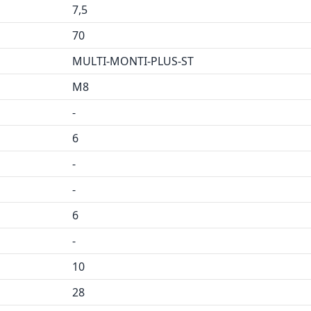
7,5
70
MULTI-MONTI-PLUS-ST
M8
-
6
-
-
6
-
10
28