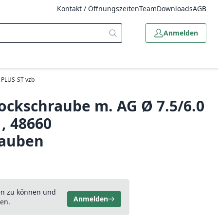
Kontakt / Öffnungszeiten
Team
Downloads
AGB
Anmelden
-PLUS-ST vzb
ckschraube m. AG Ø 7.5/6.0
, 48660
rauben
en zu können und
Anmelden
en.