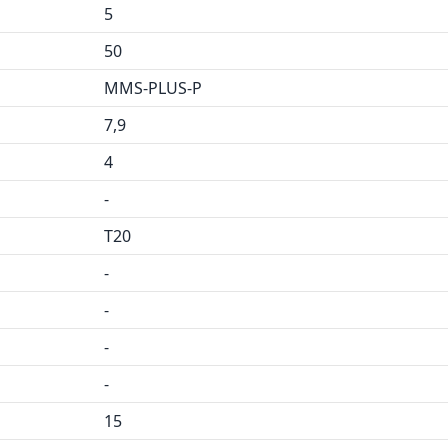
5
50
MMS-PLUS-P
7,9
4
-
T20
-
-
-
-
15