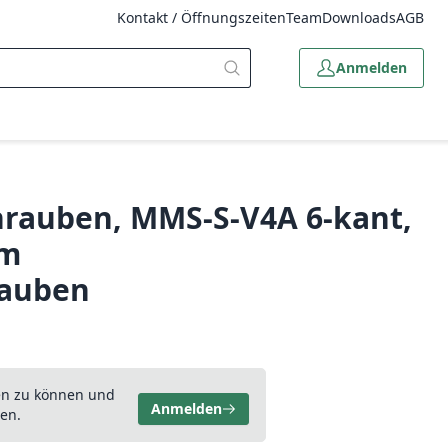
Kontakt / Öffnungszeiten
Team
Downloads
AGB
Anmelden
rauben, MMS-S-V4A 6-kant,
mm
rauben
en zu können und
Anmelden
en.