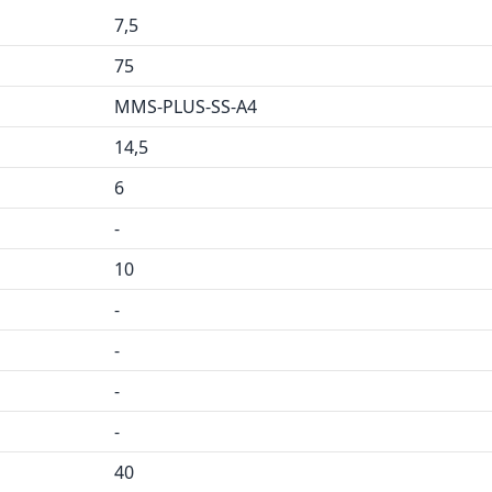
7,5
75
MMS-PLUS-SS-A4
14,5
6
-
10
-
-
-
-
40