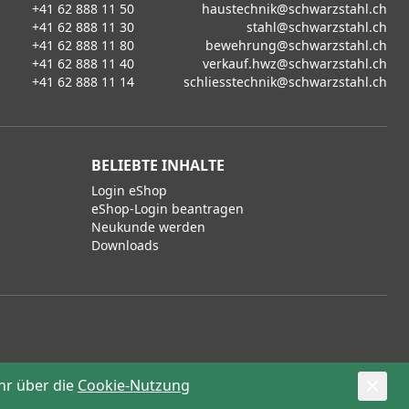
+41 62 888 11 50
haustechnik@schwarzstahl.ch
+41 62 888 11 30
stahl@schwarzstahl.ch
+41 62 888 11 80
bewehrung@schwarzstahl.ch
+41 62 888 11 40
verkauf.hwz@schwarzstahl.ch
+41 62 888 11 14
schliesstechnik@schwarzstahl.ch
BELIEBTE INHALTE
Login eShop
eShop-Login beantragen
Neukunde werden
Downloads
hr über die
Cookie-Nutzung
powered by polynorm