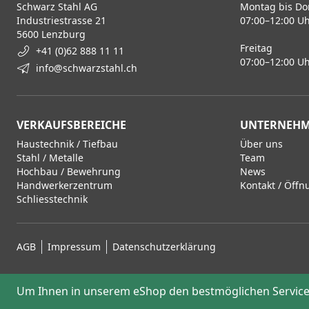
Schwarz Stahl AG
Montag bis Do
Industriestrasse 21
07:00–12:00 Uh
5600 Lenzburg
Freitag
+41 (0)62 888 11 11
07:00–12:00 Uh
info@schwarzstahl.ch
VERKAUFSBEREICHE
UNTERNEH
Haustechnik / Tiefbau
Über uns
Stahl / Metalle
Team
Hochbau / Bewehrung
News
Handwerkerzentrum
Kontakt / Öffn
Schliesstechnik
AGB
Impressum
Datenschutzerklärung
Um Ihnen in unserem eShop den bestmöglichen Service 
© 2026 Schwarz Stahl AG, Lenzburg