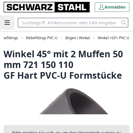
Anmelden
lebefittings
Klebefittings PVC-U
Bögen / Winkel
Winkel +GF+ PVC-U
Winkel 45° mit 2 Muffen 50
mm 721 150 110
GF Hart PVC-U Formstücke
Bitte melden Sie sich an um den Warenkorb nutzen zu