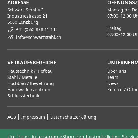
ADRESSE
ÖFFNUNGSZ
Schwarz Stahl AG
Montag bis Do
Industriestrasse 21
07:00–12:00 Uh
5600 Lenzburg
Freitag
+41 (0)62 888 11 11
07:00–12:00 Uh
info@schwarzstahl.ch
VERKAUFSBEREICHE
UNTERNEH
Haustechnik / Tiefbau
Über uns
Stahl / Metalle
Team
Hochbau / Bewehrung
News
Handwerkerzentrum
Kontakt / Öffn
Schliesstechnik
AGB
Impressum
Datenschutzerklärung
Um Ihnen in unserem eShop den bestmöglichen Service 
© 2026 Schwarz Stahl AG, Lenzburg