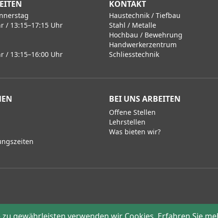
EITEN
KONTAKT
nnerstag
Haustechnik / Tiefbau
r / 13:15–17:15 Uhr
Stahl / Metalle
Hochbau / Bewehrung
Handwerkerzentrum
r / 13:15–16:00 Uhr
Schliesstechnik
MEN
BEI UNS ARBEITEN
Offene Stellen
Lehrstellen
Was bieten wir?
ungszeiten
zu gewährleisten verwenden wir Cookies. Erfahren Sie me