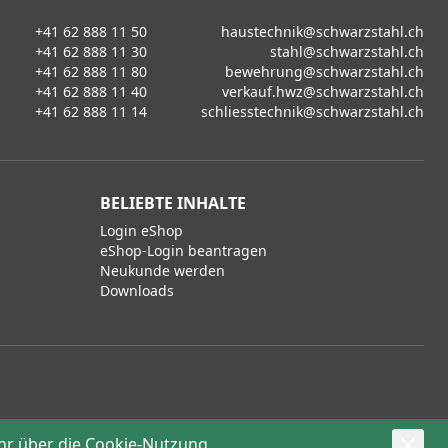
+41 62 888 11 50
haustechnik@schwarzstahl.ch
+41 62 888 11 30
stahl@schwarzstahl.ch
+41 62 888 11 80
bewehrung@schwarzstahl.ch
+41 62 888 11 40
verkauf.hwz@schwarzstahl.ch
+41 62 888 11 14
schliesstechnik@schwarzstahl.ch
BELIEBTE INHALTE
Login eShop
eShop-Login beantragen
Neukunde werden
Downloads
hr über die
Cookie-Nutzung
powered by polynorm