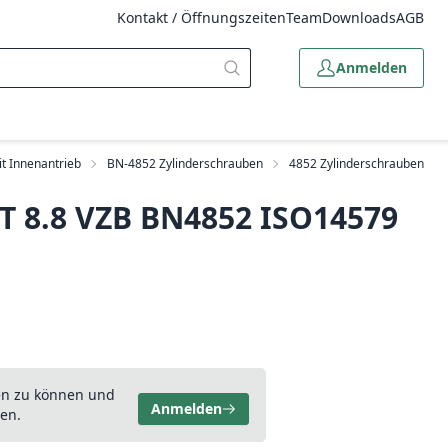
Kontakt / Öffnungszeiten
Team
Downloads
AGB
Anmelden
t Innenantrieb
BN-4852 Zylinderschrauben
4852 Zylinderschrauben
 ST 8.8 VZB BN4852 ISO14579
en zu können und
Anmelden
en.