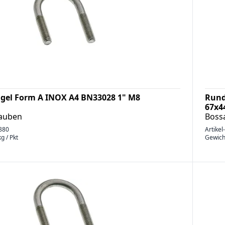
gel Form A INOX A4 BN33028 1" M8
Rund
67x4
rauben
Boss
880
Artikel
g / Pkt
Gewich