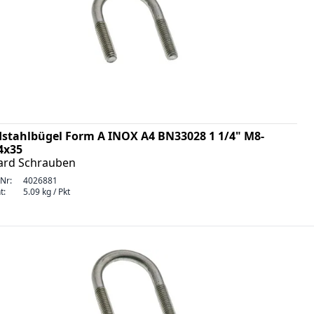
stahlbügel Form A INOX A4 BN33028 1 1/4" M8-
4x35
ard Schrauben
-Nr:
4026881
t:
5.09 kg / Pkt