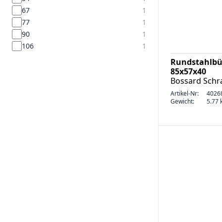
67
1
77
1
90
1
106
1
Rundstahlbü
85x57x40
Bossard Sch
Artikel-Nr:
4026
Gewicht:
5.77 k