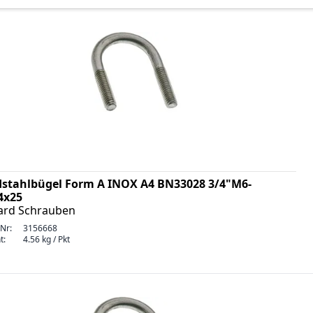
stahlbügel Form A INOX A4 BN33028 3/4"M6-
4x25
ard Schrauben
-Nr:
3156668
t:
4.56 kg / Pkt