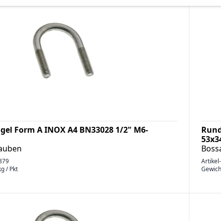
gel Form A INOX A4 BN33028 1/2" M6-
Rund
53x3
rauben
Boss
879
Artikel
g / Pkt
Gewich