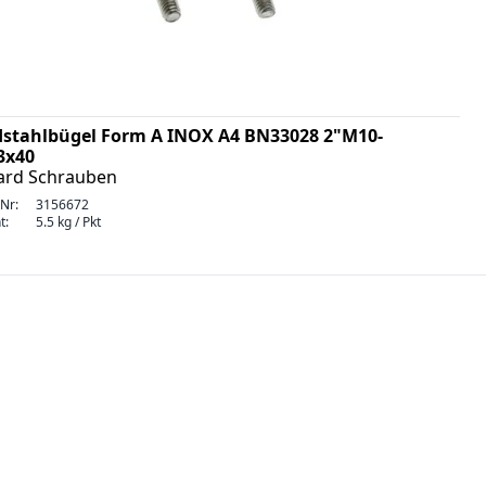
stahlbügel Form A INOX A4 BN33028 2"M10-
3x40
ard Schrauben
-Nr:
3156672
t:
5.5 kg / Pkt