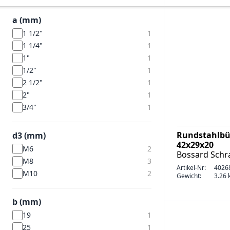
a (mm)
1 1/2"
1
1 1/4"
1
1"
1
1/2"
1
2 1/2"
1
2"
1
3/4"
1
Rundstahlbü
d3 (mm)
42x29x20
M6
2
Bossard Sch
M8
3
Artikel-Nr:
4026
M10
2
Gewicht:
3.26 k
b (mm)
19
1
25
1