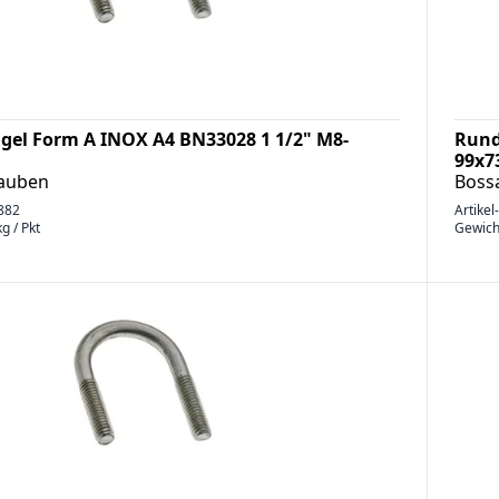
gel Form A INOX A4 BN33028 1 1/2" M8-
Rund
99x7
rauben
Boss
882
Artikel
g / Pkt
Gewich