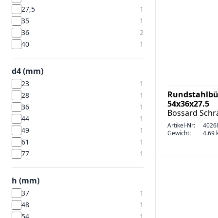
27,5
1
35
1
36
2
40
1
d4 (mm)
23
1
Rundstahlbü
28
1
54x36x27.5
36
1
Bossard Sch
44
1
Artikel-Nr:
4026
49
1
Gewicht:
4.69 k
61
1
77
1
h (mm)
37
1
48
1
54
1