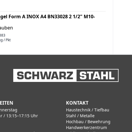
gel Form A INOX A4 BN33028 2 1/2" M10-
rauben
883
g / Pkt
EITEN
KONTAKT
nnerstag
Haustechnik / Tiefbau
r / 13:15–17:15 Uhr
Stahl / Metalle
Hochbau / Bewehrung
Handwerkerzentrum