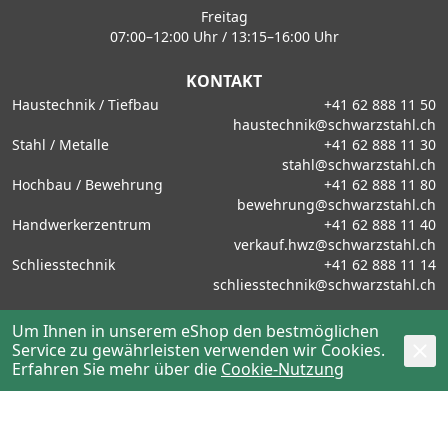
Freitag
07:00–12:00 Uhr / 13:15–16:00 Uhr
KONTAKT
Haustechnik / Tiefbau
+41 62 888 11 50
haustechnik@schwarzstahl.ch
Stahl / Metalle
+41 62 888 11 30
stahl@schwarzstahl.ch
Hochbau / Bewehrung
+41 62 888 11 80
bewehrung@schwarzstahl.ch
Handwerkerzentrum
+41 62 888 11 40
verkauf.hwz@schwarzstahl.ch
Schliesstechnik
+41 62 888 11 14
schliesstechnik@schwarzstahl.ch
Um Ihnen in unserem eShop den bestmöglichen
Service zu gewährleisten verwenden wir Cookies.
VERKAUFSBEREICHE
Erfahren Sie mehr über die
Cookie-Nutzung
UNTERNEHMEN
BEI UNS ARBEITEN
BELIEBTE INHALTE